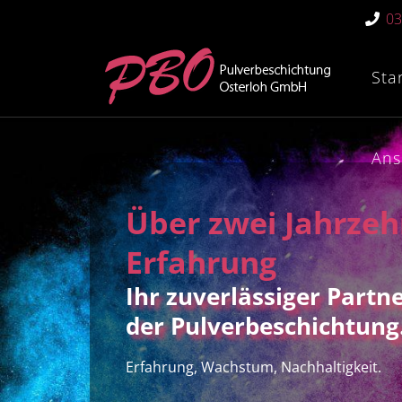
03
Sta
Ans
Über zwei Jahrzeh
Erfahrung
Ihr zuverlässiger Partne
der Pulverbeschichtung
Erfahrung, Wachstum, Nachhaltigkeit.