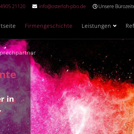
4905 21120
info@osterloh-pbo.de
Unsere Bürozeite
rtseite
Firmengeschichte
Leistungen
Re
prechpartner
nte
r in
.