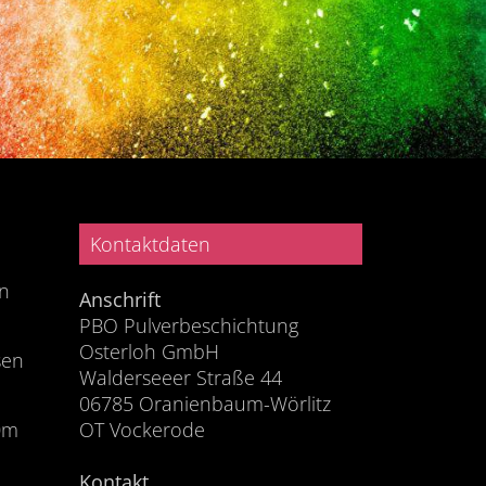
Kontaktdaten
on
Anschrift
PBO Pulverbeschichtung
Osterloh GmbH
sen
Walderseeer Straße 44
06785 Oranienbaum-Wörlitz
0m
OT Vockerode
Kontakt