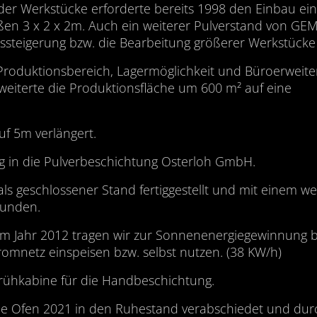
der Werkstücke erforderte bereits 1998 den Einbau ei
en 3 x 2 x 2m. Auch ein weiterer Pulverstand von GE
nssteigerung bzw. die Bearbeitung größerer Werkstücke
Produktionsbereich, Lagermöglichkeit und Büroerweit
erweiterte die Produktionsfläche um 600 m² auf eine
f 5m verlängert.
g in die Pulverbeschichtung Osterloh GmbH.
s geschlossener Stand fertiggestellt und mit einem we
bunden.
im Jahr 2012 tragen wir zur Sonnenenergiegewinnung b
omnetz einspeisen bzw. selbst nutzen. (38 KW/h)
sprühkabine für die Handbeschichtung.
ße Ofen 2021 in den Ruhestand verabschiedet und dur